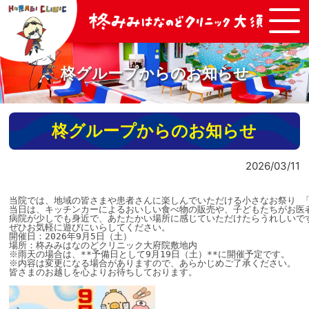
柊グループからのお知らせ
柊グループからのお知らせ
2026/03/11
当院では、地域の皆さまや患者さんに楽しんでいただける小さなお祭り 「
当日は、キッチンカーによるおいしい食べ物の販売や、子どもたちがお医
病院が少しでも身近で、あたたかい場所に感じていただけたらうれしいです
ぜひお気軽に遊びにいらしてください。

開催日：2026年9月5日（土）

場所：柊みみはなのどクリニック大府院敷地内

※雨天の場合は、**予備日として9月19日（土）**に開催予定です。

※内容は変更になる場合がありますので、あらかじめご了承ください。

皆さまのお越しを心よりお待ちしております。
